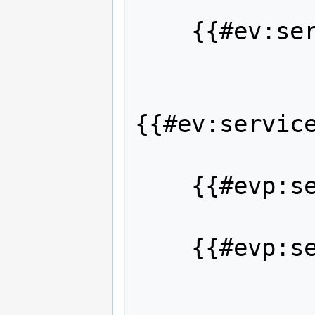
    {{#ev:service|id|width|align}}

{{#ev:service
    {{#evp:service|id|desc}}

    {{#evp:service|id|desc|align}}
