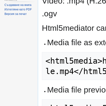
Video: .mp4 (H.2
Създаване на книга
Изтегляне като PDF
.ogv
Версия за печат
Html5mediator ca
Media file as ex
<html5media>
Media file previ