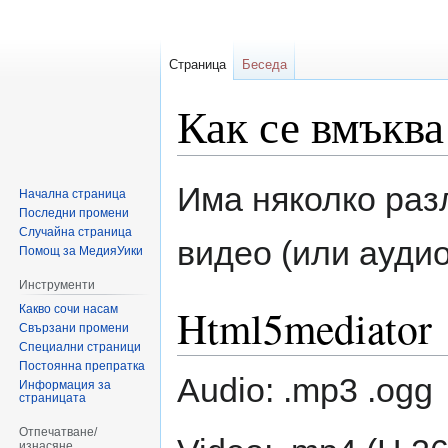
Страница
Беседа
Как се вмъква
Направо
Направо
Има няколко раз
Начална страница
към
към
Последни промени
навигацията
търсенето
Случайна страница
видео (или аудио
Помощ за МедияУики
Инструменти
Html5mediator
Какво сочи насам
Свързани промени
Специални страници
Постоянна препратка
Audio: .mp3 .ogg
Информация за
страницата
Отпечатване/
изнасяне