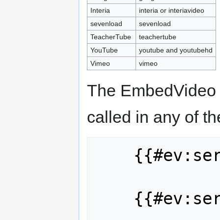
Interia
interia or interiavideo
sevenload
sevenload
TeacherTube
teachertube
YouTube
youtube and youtubehd
Vimeo
vimeo
The EmbedVideo p
called in any of t
    {{#ev:service|id}}

    {{#ev:service|id|width}}
