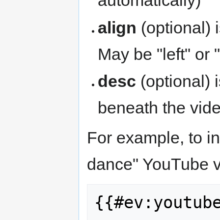
automatically)
align
(optional) i
May be "left" or "
desc
(optional) i
beneath the vide
For example, to i
dance" YouTube vi