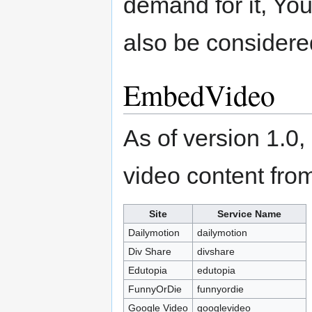
demand for it, Yo
also be considere
EmbedVideo
As of version 1.
video content from
Site
Service Name
Dailymotion
dailymotion
Div Share
divshare
Edutopia
edutopia
FunnyOrDie
funnyordie
Google Video
googlevideo